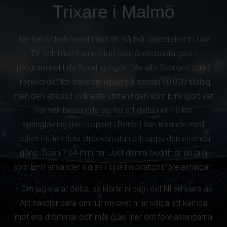
Trixare i Malmö
Han har också hunnit med att slå två världsrekord i Live
TV och blivit framröstad som årets bästa gäst i
programmet Lilla Sport spegeln. (Av alla Sveriges barn)
Trixrekordet för hans del ligger på nästan 60.000 tillslag,
men den absolut svåraste utmaningen som Emil gjort var
när han bestämde sig för att delta i en 10 km
springtävling (kretsloppet i Borås) han trixande med
bollen i luften hela sträckan utan att tappa den en enda
gång. Tiden ? 64 minuter. Just denna bedrift är en grej
som Emil använder sig av i sina inspirationsföreläsningar.
– Om jag klarar detta, så klarar ni barn det NI vill klara av.
Allt handlar bara om hur mycket ni är villiga att kämpa
mot era drömmar och mål. (Läs mer om föreläsningarna