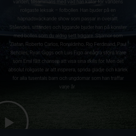
världen, tillsammans med vad han kallar för världens
roligaste leksak – fotbollen. Han bjuder på en
häpnadsväckande show som passar in överallt.
Ståendes, sittandes och liggande bjuder han på konster
med bollen som du aldrig sett tidigare. Stjärnor som
Zlatan, Roberto Carlos, Ronaldinho, Rio Ferdinand, Paul
Scholes, Ryan Giggs och Luis Figo är några stora lirare
som Emil fått chansen att visa sina skills för. Men det
absolut roligaste är att inspirera, sprida glädje och kärlek
för alla tusentals barn och ungdomar som han träffar
varje år.