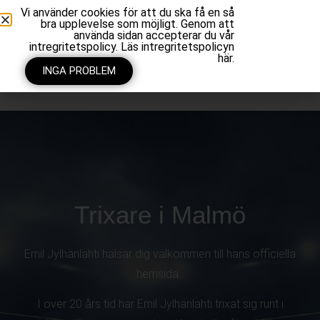
Vi använder cookies för att du ska få en så
bra upplevelse som möjligt. Genom att
använda sidan accepterar du vår
intregritetspolicy. Läs intregritetspolicyn
här.
INGA PROBLEM
Trixare i Malmö
Emil Jylhänlahti hälsar dig välkommen till hans officiella
hemsida.
I över 20 års tid har Emil Jylhänlahti trixat sig runt i