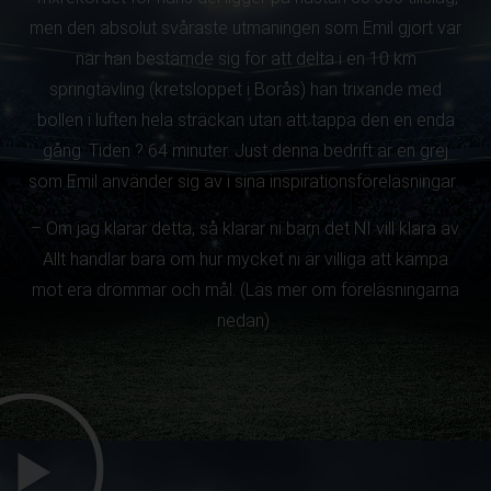
men den absolut svåraste utmaningen som Emil gjort var
när han bestämde sig för att delta i en 10 km
springtävling (kretsloppet i Borås) han trixande med
bollen i luften hela sträckan utan att tappa den en enda
gång. Tiden ? 64 minuter. Just denna bedrift är en grej
som Emil använder sig av i sina inspirationsföreläsningar.
– Om jag klarar detta, så klarar ni barn det NI vill klara av.
Allt handlar bara om hur mycket ni är villiga att kämpa
mot era drömmar och mål. (Läs mer om föreläsningarna
nedan)