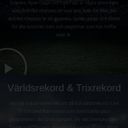
Scholes, Ryan Giggs och Luis Figo är några stora lirare
som Emil fått chansen att visa sina skills för. Men det
absolut roligaste är att inspirera, sprida glädje och kärlek
för alla tusentals barn och ungdomar som han träffar
varje år.
Världsrekord & Trixrekord
Han har också hunnit med att slå två världsrekord i Live
TV och blivit framröstad som årets bästa gäst i
programmet Lilla Sport spegeln. (Av alla Sveriges barn)
Trixrekordet för hans del ligger på nästan 60.000 tillslag,