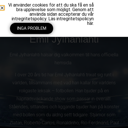
Vi använder cookies för att du ska få en så
bra upplevelse som möjligt. Genom att
använda sidan accepterar du vår
intregritetspolicy. Läs intregritetspolicyn
här.
INGA PROBLEM
Emil Jylhänlahti
Emil Jylhänlahti hälsar dig välkommen till hans officiella
hemsida.
I över 20 års tid har Emil Jylhänlahti trixat sig runt i
världen, tillsammans med vad han kallar för världens
roligaste leksak – fotbollen. Han bjuder på en
häpnadsväckande show som passar in överallt.
Ståendes, sittandes och liggande bjuder han på konster
med bollen som du aldrig sett tidigare. Stjärnor som
Zlatan, Roberto Carlos, Ronaldinho, Rio Ferdinand, Paul