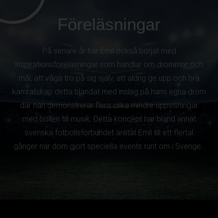
Föreläsningar
På senare år har Emil också börjat med
inspirationsföreläsningar som handlar om drömmar och
mål, att våga tro på sig själv, att aldrig ge upp och bra
kamratskap detta blandat med inslag på hans egna dröm
där han demonstrerar flera olika mindre uppvisningar
med bollen till musik. Detta koncept har bland annat
svenska fotbollsförbundet anlitat Emil till ett flertal
gånger när dom gjort speciella events runt om i Sverige.